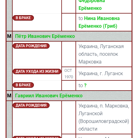
Фёдоровна
Ерёменко
to
Нина Ивановна
В БРАКЕ
Ерёменко (Гриб)
M
Пётр Иванович Ерёменко
Украина, Луганская
ДАТА РОЖДЕНИЯ
область, поселок
Марковка
OCT
ДАТА УХОДА ИЗ ЖИЗНИ
Украина, г. Луганск
1970
to
?
В БРАКЕ
M
Гавриил Иванович Ерёменко
Украина, п. Марковка,
ДАТА РОЖДЕНИЯ
Луганской
(Ворошиловградской)
области