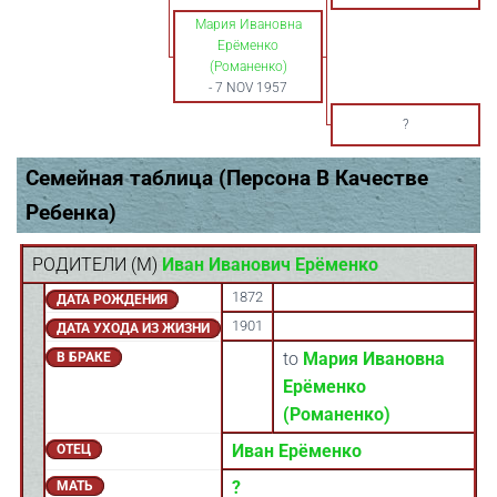
Мария Ивановна
Ерёменко
(Романенко)
-
7 NOV 1957
?
Семейная таблица (Персона В Качестве
Ребенка)
РОДИТЕЛИ (
M
)
Иван Иванович Ерёменко
1872
ДАТА РОЖДЕНИЯ
1901
ДАТА УХОДА ИЗ ЖИЗНИ
to
Мария Ивановна
В БРАКЕ
Ерёменко
(Романенко)
Иван Ерёменко
ОТЕЦ
?
МАТЬ