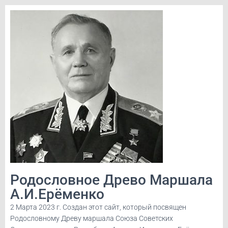
Родословное Древо Маршала
А.И.Ерёменко
2 Марта 2023 г. Создан этот сайт, который посвящен
Родословному Древу маршала Союза Советских