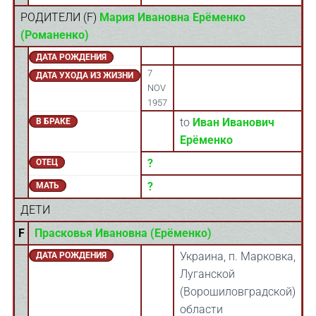
РОДИТЕЛИ (
F
)
Мария Ивановна Ерёменко
(Романенко)
ДАТА РОЖДЕНИЯ
7
ДАТА УХОДА ИЗ ЖИЗНИ
NOV
1957
to
Иван Иванович
В БРАКЕ
Ерёменко
?
ОТЕЦ
?
МАТЬ
ДЕТИ
F
Прасковья Ивановна (Ерёменко)
Украина, п. Марковка,
ДАТА РОЖДЕНИЯ
Луганской
(Ворошиловградской)
области