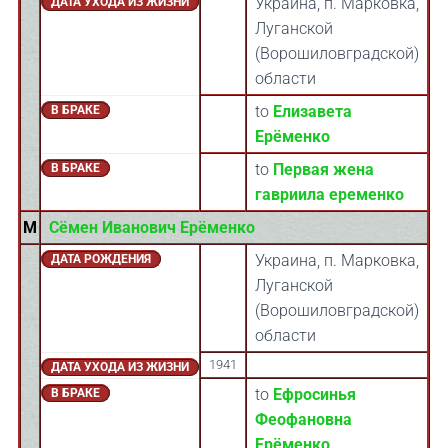
Украина, п. Марковка,
ДАТА УХОДА ИЗ ЖИЗНИ
Луганской
(Ворошиловградской)
области
to
Елизавета
В БРАКЕ
Ерёменко
to
Первая жена
В БРАКЕ
гавриила еременко
M
Сёмен Иванович Ерёменко
Украина, п. Марковка,
ДАТА РОЖДЕНИЯ
Луганской
(Ворошиловградской)
области
1941
ДАТА УХОДА ИЗ ЖИЗНИ
to
Ефросинья
В БРАКЕ
Феофановна
Ерёменко