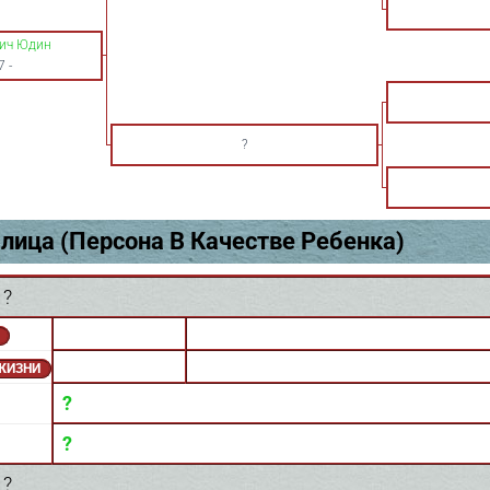
вич Юдин
7
-
?
лица (Персона В Качестве Ребенка)
 ?
 ЖИЗНИ
?
?
 ?