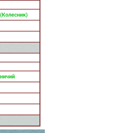
(Колесник)
бничий