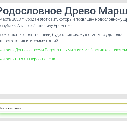
Родословное Древо Марш
 Марта 2023 г. Создан этот сайт, который посвящен Родословному 
еспублик, Андрею Ивановичу Ерёменко.
се желающие родственники, буде такие окажутся могут с удовольств
 просто напишите комментарий.
отреть Древо со всеми Родственными связями (картинка с текстом —
мотреть Список Персон Древа.