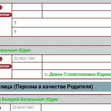
 ЖИЗНИ
?
?
сильевич Юдин
22 NOV 1967
 ЖИЗНИ
to
Диана Станиславовна Юдина
лица (Персона в качестве Родителя)
)
Валерий Васильевич Юдин
22 NOV 1967