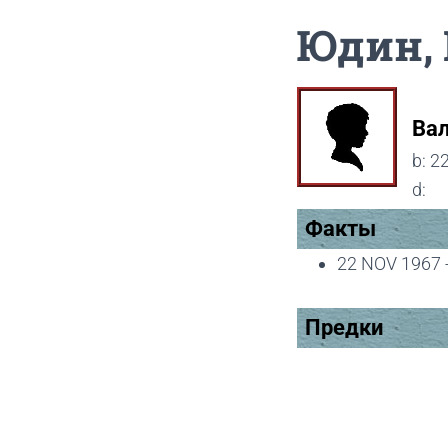
Юдин, 
Вал
b:
2
d:
Факты
22 NOV 1967 - 
Предки