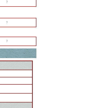
?
?
?