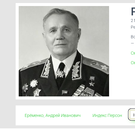
2
Р
В
—
См
С
Ерёменко, Андрей Иванович
Индекс Персон