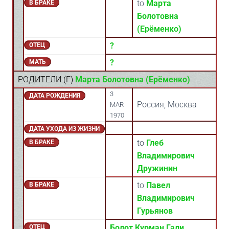
to
Марта
В БРАКЕ
Болотовна
(Ерёменко)
?
ОТЕЦ
?
МАТЬ
РОДИТЕЛИ (
F
)
Марта Болотовна (Ерёменко)
3
ДАТА РОЖДЕНИЯ
Россия, Москва
MAR
1970
ДАТА УХОДА ИЗ ЖИЗНИ
to
Глеб
В БРАКЕ
Владимирович
Дружинин
to
Павел
В БРАКЕ
Владимирович
Гурьянов
Болот Курман Гали
ОТЕЦ