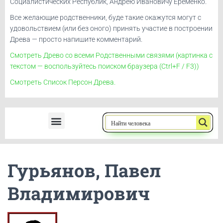
Социалистических Республик, Андрею Ивановичу Ерёменко.
Все желающие родственники, буде такие окажутся могут с
удовольствием (или без оного) принять участие в построении
Древа — просто напишите комментарий.
Смотреть Древо со всеми Родственными связями (картинка с
текстом — воспользуйтесь поиском браузера (Ctrl+F / F3))
Смотреть Список Персон Древа.
Ерёменко, Андрей Иванович
Гурьянов, Павел
Владимирович