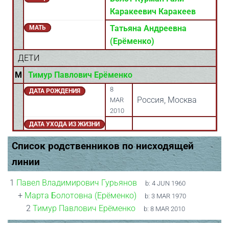
Каракеевич Каракеев
Татьяна Андреевна
МАТЬ
(Ерёменко)
ДЕТИ
M
Тимур Павлович Ерёменко
8
ДАТА РОЖДЕНИЯ
Россия, Москва
MAR
2010
ДАТА УХОДА ИЗ ЖИЗНИ
Список родственников по нисходящей
линии
1
Павел Владимирович Гурьянов
b:
4 JUN 1960
+
Марта Болотовна (Ерёменко)
b:
3 MAR 1970
2
Тимур Павлович Ерёменко
b:
8 MAR 2010