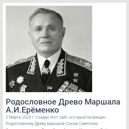
Родословное Древо Маршала
А.И.Ерёменко
2 Марта 2023 г. Создан этот сайт, который посвящен
Родословному Древу маршала Союза Советских