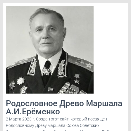
Родословное Древо Маршала
А.И.Ерёменко
2 Марта 2023 г. Создан этот сайт, который посвящен
Родословному Древу маршала Союза Советских