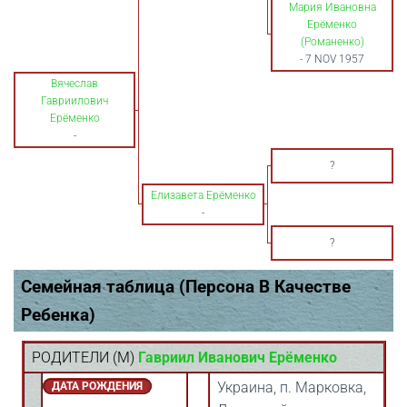
Мария Ивановна
Ерёменко
(Романенко)
-
7 NOV 1957
Вячеслав
Гавриилович
Ерёменко
-
?
Елизавета Ерёменко
-
?
Семейная таблица (Персона В Качестве
Ребенка)
РОДИТЕЛИ (
M
)
Гавриил Иванович Ерёменко
Украина, п. Марковка,
ДАТА РОЖДЕНИЯ