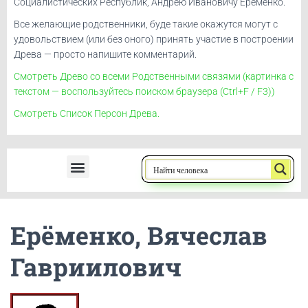
Социалистических Республик, Андрею Ивановичу Ерёменко.
Все желающие родственники, буде такие окажутся могут с
удовольствием (или без оного) принять участие в построении
Древа — просто напишите комментарий.
Смотреть Древо со всеми Родственными связями (картинка с
текстом — воспользуйтесь поиском браузера (Ctrl+F / F3))
Смотреть Список Персон Древа.
Ерёменко, Андрей Иванович
Ерёменко, Вячеслав
Гавриилович