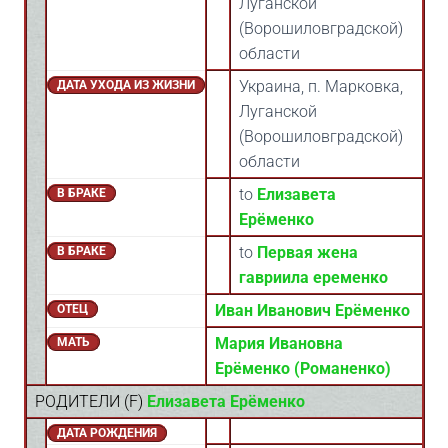
Луганской
(Ворошиловградской)
области
Украина, п. Марковка,
ДАТА УХОДА ИЗ ЖИЗНИ
Луганской
(Ворошиловградской)
области
to
Елизавета
В БРАКЕ
Ерёменко
to
Первая жена
В БРАКЕ
гавриила еременко
Иван Иванович Ерёменко
ОТЕЦ
Мария Ивановна
МАТЬ
Ерёменко (Романенко)
РОДИТЕЛИ (
F
)
Елизавета Ерёменко
ДАТА РОЖДЕНИЯ