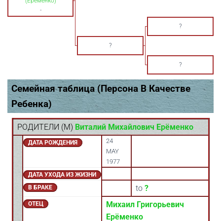
(Ерёменко)
-
?
?
?
Семейная таблица (Персона В Качестве
Ребенка)
РОДИТЕЛИ (
M
)
Виталий Михайлович Ерёменко
24
ДАТА РОЖДЕНИЯ
MAY
1977
ДАТА УХОДА ИЗ ЖИЗНИ
to
?
В БРАКЕ
Михаил Григорьевич
ОТЕЦ
Ерёменко