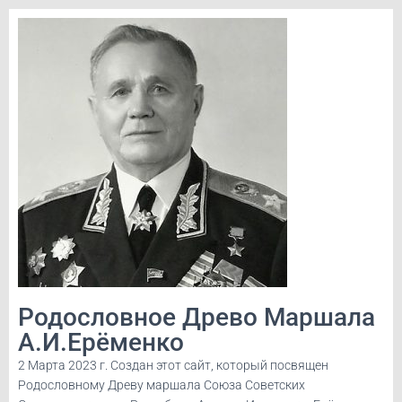
Родословное Древо Маршала
А.И.Ерёменко
2 Марта 2023 г. Создан этот сайт, который посвящен
Родословному Древу маршала Союза Советских