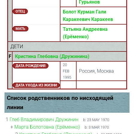
Гурьянов
Болот Курман Гали
ОТЕЦ
Каракеевич Каракеев
Татьяна Андреевна
МАТЬ
(Ерёменко)
ДЕТИ
F
Кристина Глебовна (Дружинина)
20
ДАТА РОЖДЕНИЯ
Россия, Москва
FEB
1995
ДАТА УХОДА ИЗ ЖИЗНИ
Список родственников по нисходящей
линии
1
Глеб Владимирович Дружинин
b:
23 MAY 1970
+
Марта Болотовна (Ерёменко)
b:
3 MAR 1970