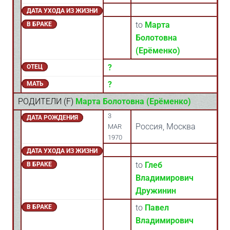
ДАТА УХОДА ИЗ ЖИЗНИ
to
Марта
В БРАКЕ
Болотовна
(Ерёменко)
?
ОТЕЦ
?
МАТЬ
РОДИТЕЛИ (
F
)
Марта Болотовна (Ерёменко)
3
ДАТА РОЖДЕНИЯ
Россия, Москва
MAR
1970
ДАТА УХОДА ИЗ ЖИЗНИ
to
Глеб
В БРАКЕ
Владимирович
Дружинин
to
Павел
В БРАКЕ
Владимирович