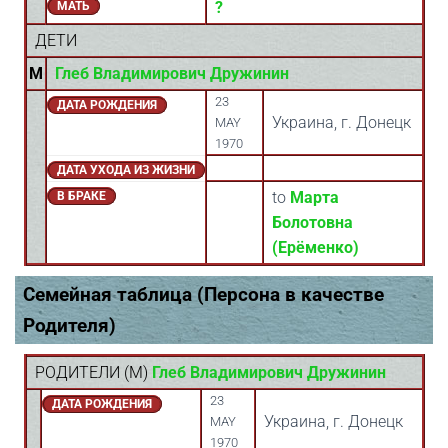
?
МАТЬ
ДЕТИ
M
Глеб Владимирович Дружинин
23
ДАТА РОЖДЕНИЯ
Украина, г. Донецк
MAY
1970
ДАТА УХОДА ИЗ ЖИЗНИ
to
Марта
В БРАКЕ
Болотовна
(Ерёменко)
Семейная таблица (Персона в качестве
Родителя)
РОДИТЕЛИ (
M
)
Глеб Владимирович Дружинин
23
ДАТА РОЖДЕНИЯ
Украина, г. Донецк
MAY
1970