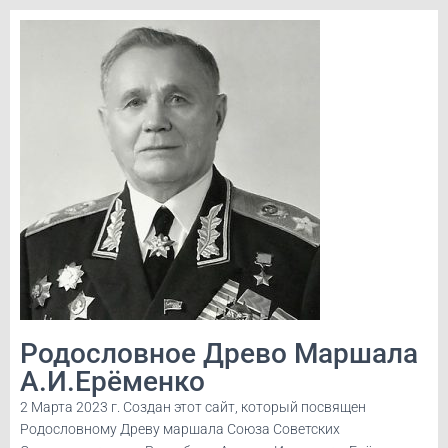
Родословное Древо Маршала
А.И.Ерёменко
2 Марта 2023 г. Создан этот сайт, который посвящен
Родословному Древу маршала Союза Советских