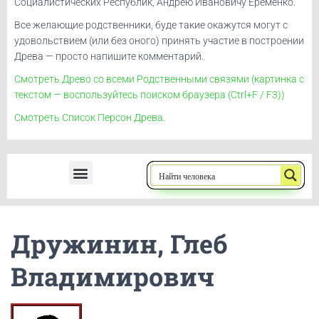
Социалистических Республик, Андрею Ивановичу Ерёменко.
Все желающие родственники, буде такие окажутся могут с
удовольствием (или без оного) принять участие в построении
Древа — просто напишите комментарий.
Смотреть Древо со всеми Родственными связями (картинка с
текстом — воспользуйтесь поиском браузера (Ctrl+F / F3))
Смотреть Список Персон Древа.
Ерёменко, Андрей Иванович
Дружинин, Глеб
Владимирович