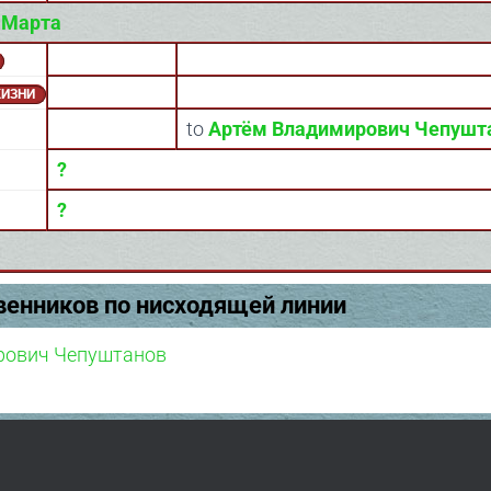
)
Марта
ЖИЗНИ
to
Артём Владимирович Чепушт
?
?
венников по нисходящей линии
рович Чепуштанов