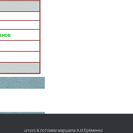
анов
urryes
& потомки маршала А.И.Ерёменко