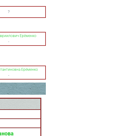
?
авриилович Ерёменко
-
стантиновна Ерёменко
-
анова