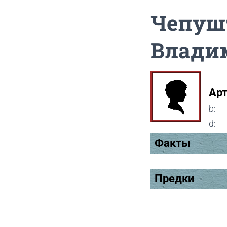
Чепуш
Влади
Ар
b:
d:
Факты
Предки