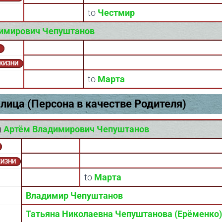
to
Честмир
имирович Чепуштанов
 ЖИЗНИ
to
Марта
лица (Персона в качестве Родителя)
)
Артём Владимирович Чепуштанов
ЖИЗНИ
to
Марта
Владимир Чепуштанов
Татьяна Николаевна Чепуштанова (Ерёменко)