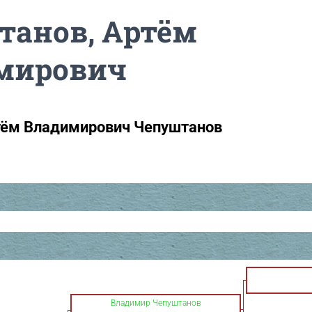
танов, Артём
мирович
тём Владимирович Чепуштанов
Владимир Чепуштанов