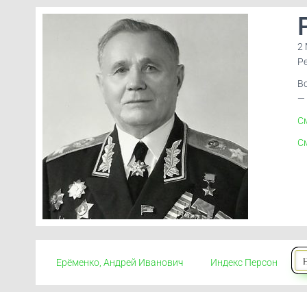
2
Р
В
—
См
С
Ерёменко, Андрей Иванович
Индекс Персон