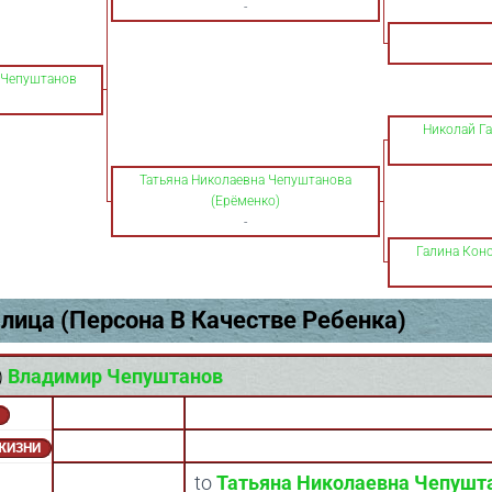
-
 Чепуштанов
Николай Г
Татьяна Николаевна Чепуштанова
(Ерёменко)
-
Галина Кон
лица (Персона В Качестве Ребенка)
)
Владимир Чепуштанов
 ЖИЗНИ
to
Татьяна Николаевна Чепушт