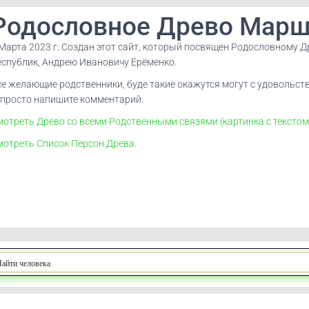
Родословное Древо Марш
 Марта 2023 г. Создан этот сайт, который посвящен Родословному 
еспублик, Андрею Ивановичу Ерёменко.
се желающие родственники, буде такие окажутся могут с удовольств
 просто напишите комментарий.
отреть Древо со всеми Родственными связями (картинка с текстом —
мотреть Список Персон Древа.