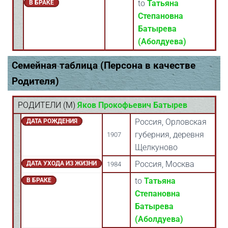
to
Татьяна
В БРАКЕ
Степановна
Батырева
(Аболдуева)
Семейная таблица (Персона в качестве
Родителя)
РОДИТЕЛИ (
M
)
Яков Прокофьевич Батырев
Россия, Орловская
ДАТА РОЖДЕНИЯ
губерния, деревня
1907
Щелкуново
Россия, Москва
ДАТА УХОДА ИЗ ЖИЗНИ
1984
to
Татьяна
В БРАКЕ
Степановна
Батырева
(Аболдуева)