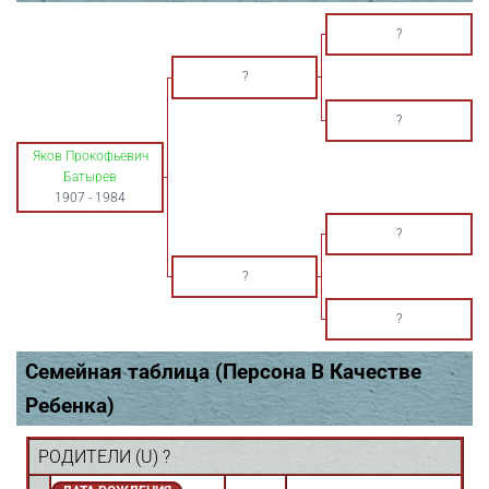
?
?
?
Яков Прокофьевич
Батырев
1907
-
1984
?
?
?
Семейная таблица (Персона В Качестве
Ребенка)
РОДИТЕЛИ (
U
) ?