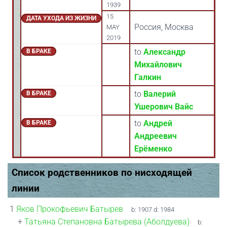
1939
15
ДАТА УХОДА ИЗ ЖИЗНИ
Россия, Москва
MAY
2019
to
Александр
В БРАКЕ
Михайлович
Галкин
to
Валерий
В БРАКЕ
Ушерович Вайс
to
Андрей
В БРАКЕ
Андреевич
Ерёменко
Список родственников по нисходящей
линии
1
Яков Прокофьевич Батырев
b:
1907
d:
1984
+
Татьяна Степановна Батырева (Аболдуева)
b: