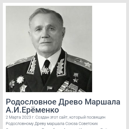
Родословное Древо Маршала
А.И.Ерёменко
2 Марта 2023 г. Создан этот сайт, который посвящен
Родословному Древу маршала Союза Советских