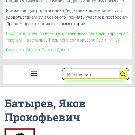
Социалистических Республик, Андрею Ивановичу Ерёменко.
Все желающие родственники, буде такие окажутся могут с
удовольствием (или без оного) принять участие в построении
Древа — просто напишите комментарий.
Смотреть Древо со всеми Родственными связями (картинка с
текстом — воспользуйтесь поиском браузера (Ctrl+F / F3))
Смотреть Список Персон Древа.
Ерёменко, Андрей Иванович
Батырев, Яков
Прокофьевич