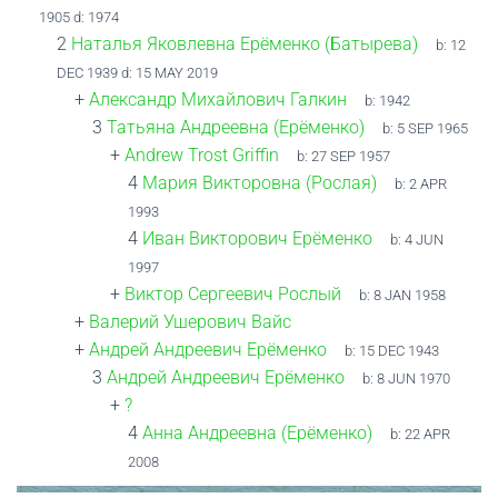
1905
d:
1974
2
Наталья Яковлевна Ерёменко (Батырева)
b:
12
DEC 1939
d:
15 MAY 2019
+
Александр Михайлович Галкин
b:
1942
3
Татьяна Андреевна (Ерёменко)
b:
5 SEP 1965
+
Andrew Trost Griffin
b:
27 SEP 1957
4
Мария Викторовна (Рослая)
b:
2 APR
1993
4
Иван Викторович Ерёменко
b:
4 JUN
1997
+
Виктор Сергеевич Рослый
b:
8 JAN 1958
+
Валерий Ушерович Вайс
+
Андрей Андреевич Ерёменко
b:
15 DEC 1943
3
Андрей Андреевич Ерёменко
b:
8 JUN 1970
+
?
4
Анна Андреевна (Ерёменко)
b:
22 APR
2008